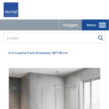
Inloggen
Menu
Toggle
navigation
Eco Cuadra front draaideur 80*195 cm