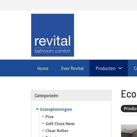
Home
Over Revital
Producten
C
Eco
Categorieën
Produc
Glasoplossingen
Pisa
Soft Close New
Clear Roller