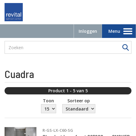
Inloggen
Menu
Toggle
navigation
Cuadra
Product 1 - 5 van 5
Toon
Sorteer op
R-GS-LX-C60-SG